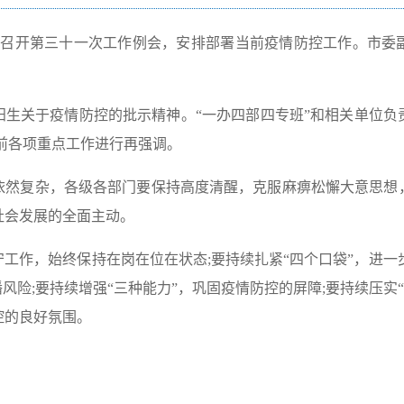
挥部召开第三十一次工作例会，安排部署当前疫情防控工作。市委
阳生关于疫情防控的批示精神。“一办四部四专班”和相关单位负
前各项重点工作进行再强调。
依然复杂，各级各部门要保持高度清醒，克服麻痹松懈大意思想
社会发展的全面主动。
工作，始终保持在岗在位在状态;要持续扎紧“四个口袋”，进一步
风险;要持续增强“三种能力”，巩固疫情防控的屏障;要持续压实
控的良好氛围。